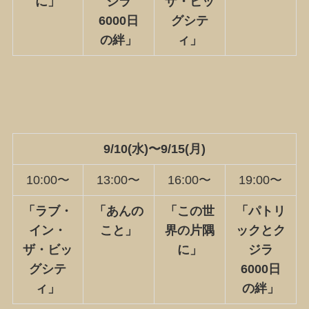
に
」
ジラ
ザ・ビッ
6000日
グシテ
の絆
」
ィ
」
9/10(水)〜9/15(月)
10:00〜
13:00〜
16:00〜
19:00〜
「
ラブ・
「あんの
「
この世
「
パトリ
イン・
こと」
界の片隅
ックとク
ザ・ビッ
に
」
ジラ
グシテ
6000日
ィ
」
の絆
」