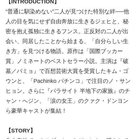
【INTRODUCTION】
“普通に馴染めない”二人が見つけた特別な絆──他
人の目を気にせず自由奔放に生きるジェヒと、秘
密を抱え孤独に生きるフンス。正反対の二人が出
会い、同居したことから始まる、「自分らしい生
き方」を見つける物語。原作は「国際ブッカー
賞」ノミネートのベストセラー小説。主演は『破
墓／パミョ』で百想芸術大賞を受賞したキム・ゴ
ウンと、「Pachinko パチンコ」で注目のノ・サン
ヒョン。さらに『パラサイト 半地下の家族』のチ
ャン・へジン、「涙の女王」のクァク・ドンヨン
ら豪華キャストが集結！
【STORY】