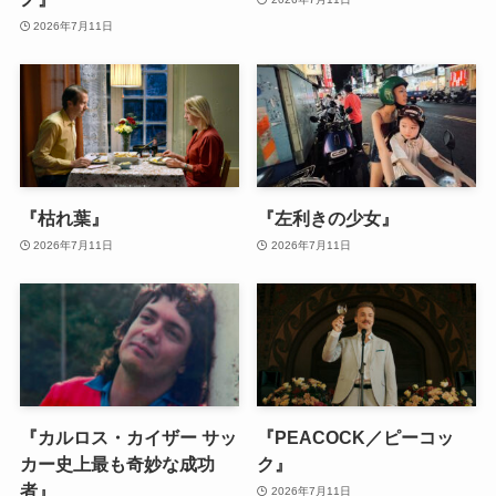
2026年7月11日
『枯れ葉』
『左利きの少女』
2026年7月11日
2026年7月11日
『カルロス・カイザー サッ
『PEACOCK／ピーコッ
カー史上最も奇妙な成功
ク』
者』
2026年7月11日