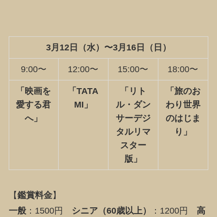
3月12日（水）〜3月16日（日）
9:00〜
12:00〜
15:00〜
18:00〜
「
映画を
「
TATA
「
リト
「
旅のお
愛する君
MI
」
ル・ダン
わり世界
へ
」
サー
デジ
のはじま
タルリマ
り
」
スター
版」
【
鑑賞料金
】
一般
：1500円
シニア（60歳以上）
：1200円
高