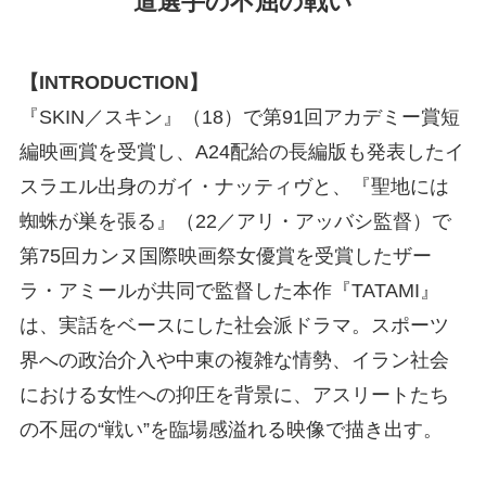
道選手の不屈の戦い
【INTRODUCTION】
『SKIN／スキン』（18）で第91回アカデミー賞短
編映画賞を受賞し、A24配給の長編版も発表したイ
スラエル出身のガイ・ナッティヴと、『聖地には
蜘蛛が巣を張る』（22／アリ・アッバシ監督）で
第75回カンヌ国際映画祭女優賞を受賞したザー
ラ・アミールが共同で監督した本作『TATAMI』
は、実話をベースにした社会派ドラマ。スポーツ
界への政治介入や中東の複雑な情勢、イラン社会
における女性への抑圧を背景に、アスリートたち
の不屈の“戦い”を臨場感溢れる映像で描き出す。