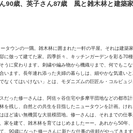
ん90歳、英子さん87歳 風と雑木林と建築
ータウンの一隅。雑木林に囲まれた一軒の平屋。それは建築
邸に倣って建てた家。四季折々、キッチンガーデンを彩る70種
そうに変わります。刺繍や編み物から機織りまで、何でもこな
合います。長年連れ添った夫婦の暮らしは、細やかな気遣いと
でなくてはいけない」とは、モダニズムの巨匠ル・コルビュジ
だった修一さんは、阿佐ヶ谷住宅や多摩平団地などの都市計画
林を残し、自然との共生を目指したニュータウンを計画。けれ
はほど遠い無機質な大規模団地。修一さんは、それまでの仕事
、家を建て、雑木林を育てはじめましたーー。あれから50年
て、90歳になった修一さんに新たな仕事の依頼がやってきま