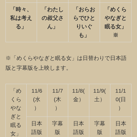
「時々、
「わたし
「おらお
「めくら
私は考え
の叔父さ
らでひと
やなぎと
る」
ん」
りいぐ
眠る女」
も」
※
※「めくらやなぎと眠る女」は日替わりで日本語
版と字幕版を上映します。
「め
11/6
11/7
11/8(
11/9(
11/1
くら
(水
(木
金）
土）
0(日
やな
）
）
）
ぎと
日本
字幕
日本
字幕
日本
眠る
語版
版
語版
版
語版
女」