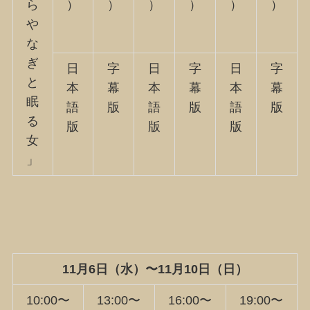
ら
）
）
）
）
）
）
や
な
ぎ
日
字
日
字
日
字
と
本
幕
本
幕
本
幕
眠
語
版
語
版
語
版
る
版
版
版
女
」
11月6日（水）〜11月10日（日）
10:00〜
13:00〜
16:00〜
19:00〜