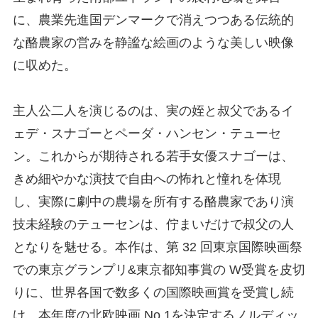
に、農業先進国デンマークで消えつつある伝統的
な酪農家の営みを静謐な絵画のような美しい映像
に収めた。
主人公二人を演じるのは、実の姪と叔父であるイ
ェデ・スナゴーとペーダ・ハンセン・テューセ
ン。これからが期待される若手女優スナゴーは、
きめ細やかな演技で自由への怖れと憧れを体現
し、実際に劇中の農場を所有する酪農家であり演
技未経験のテューセンは、佇まいだけで叔父の人
となりを魅せる。本作は、第 32 回東京国際映画祭
での東京グランプリ&東京都知事賞の W受賞を皮切
りに、世界各国で数多くの国際映画賞を受賞し続
け、本年度の北欧映画 No.1を決定するノルディッ