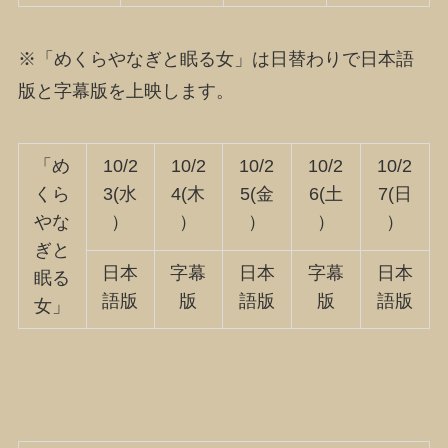
※「めくらやなぎと眠る女」は日替わりで日本語
版と字幕版を上映します。
「め
10/2
10/2
10/2
10/2
10/2
くら
3(水
4(木
5(金
6(土
7(日
やな
）
）
）
）
）
ぎと
日本
字幕
日本
字幕
日本
眠る
語版
版
語版
版
語版
女」