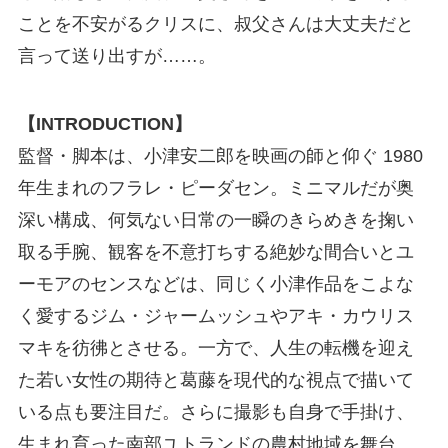
ことを不安がるクリスに、叔父さんは大丈夫だと
言って送り出すが……。
【INTRODUCTION】
監督・脚本は、小津安二郎を映画の師と仰ぐ 1980
年生まれのフラレ・ピーダセン。ミニマルだが奥
深い構成、何気ない日常の一瞬のきらめきを掬い
取る手腕、観客を不意打ちする絶妙な間合いとユ
ーモアのセンスなどは、同じく小津作品をこよな
く愛するジム・ジャームッシュやアキ・カウリス
マキを彷彿とさせる。一方で、人生の転機を迎え
た若い女性の期待と葛藤を現代的な視点で描いて
いる点も要注目だ。さらに撮影も自身で手掛け、
生まれ育った南部ユトランドの農村地域を舞台