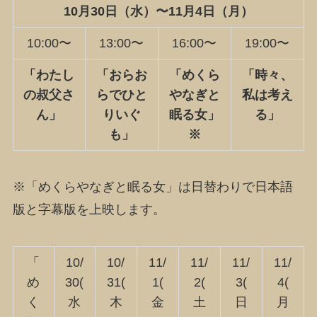
10月30日（水）〜11月4日（月）
10:00〜
13:00〜
16:00〜
19:00〜
「わたし
「おらお
「めくら
「時々、
の叔父さ
らでひと
やなぎと
私は考え
ん」
りいぐ
眠る女」
る」
も」
※
※「めくらやなぎと眠る女」は日替わりで日本語
版と字幕版を上映します。
「
10/
10/
11/
11/
11/
11/
め
30(
31(
1(
2(
3(
4(
く
水
木
金
土
日
月